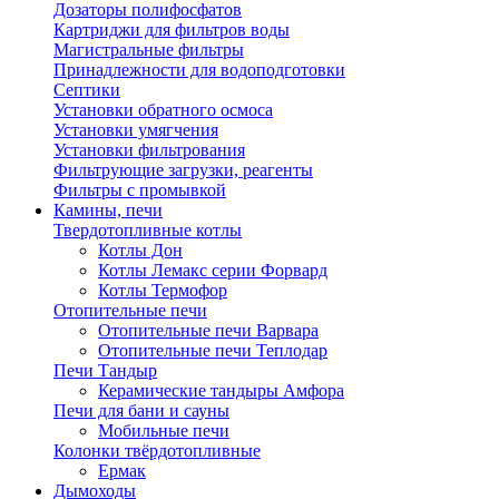
Дозаторы полифосфатов
Картриджи для фильтров воды
Магистральные фильтры
Принадлежности для водоподготовки
Септики
Установки обратного осмоса
Установки умягчения
Установки фильтрования
Фильтрующие загрузки, реагенты
Фильтры с промывкой
Камины, печи
Твердотопливные котлы
Котлы Дон
Котлы Лемакс серии Форвард
Котлы Термофор
Отопительные печи
Отопительные печи Варвара
Отопительные печи Теплодар
Печи Тандыр
Керамические тандыры Амфора
Печи для бани и сауны
Мобильные печи
Колонки твёрдотопливные
Ермак
Дымоходы