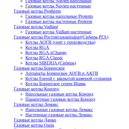
Газовые котлы Navien напольные
Газовые котлы Navien настенные
Газовые котлы Protherm
Газовые котлы напольные Proterm
Газовые котлы настенные Proterm
Газовые котлы Vaillant
Газовые котлы Vaillant настенные
Газовые котлы Ростовгазоаппарат(Сибирь,РГА)
Котлы АОГВ (снят с производства)
Котлы RGA
Котлы RGA xChange
Котлы RGA Classic
Котлы SIBERIA (Сибирь)
Газовые котлы Боринское
Аппараты Боринское АОГВ и АКГВ
Котлы Eurosit с закрытой камерой сгорания
Котлы Боринское серии Ишма
Газовые котлы Конорд
Напольные газовые котлы Конорд
Парапетные газовые котлы Конорд
Газовые котлы Лемакс
Напольные газовые котлы Лемакс
Настенные газовые котлы Лемакс
Газовые котлы Данко
Газовые котлы Oasis