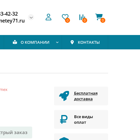
33-42-32
etey71.ru
0
0
0
О КОМПАНИИ
КОНТАКТЫ
rmex
Бесплатная
доставка
Все виды
оплат
стрый заказ