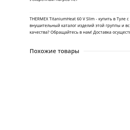
THERMEX TitaniumHeat 60 V Slim - купить в Туле
внушительный каталог изделий этой группы и вс
качества? Обращайтесь в нам! Доставка осуществл
Похожие товары
THERMEX TitaniumHeat 50 V Slim
26262
9250 ₽
В корзину