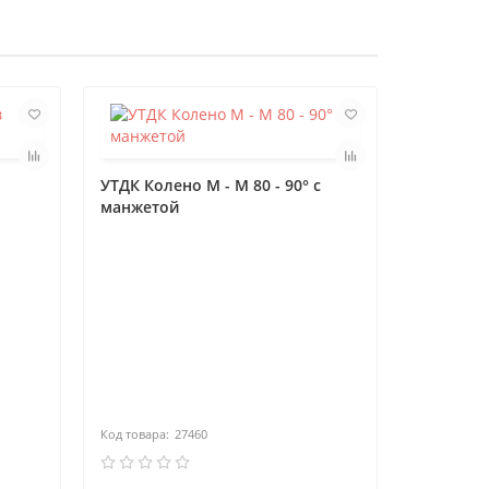
УТДК Колено М - М 80 - 90° с
манжетой
УТДК Удл
раздельн
м
27460