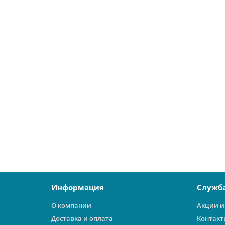
УТДК Накладка декоративная для раздельной 
27449
200 ₽
В корзину
Информация
Служб
О компании
Акции и
Доставка и оплата
Контакт