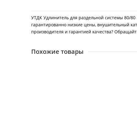
УТДК Удлинитель для раздельной системы 80/80 -
гарантированно низкие цены, внушительный ката
производителя и гарантией качества? Обращайтес
Похожие товары
УТДК Удлинитель коаксиальный 60/100 серия Ст
27453
500 ₽
В корзину