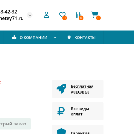
33-42-32
etey71.ru
0
0
0
О КОМПАНИИ
КОНТАКТЫ
К
Бесплатная
доставка
Все виды
оплат
стрый заказ
Гарантия