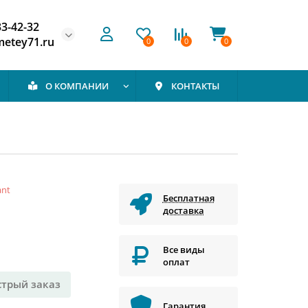
33-42-32
etey71.ru
0
0
0
О КОМПАНИИ
КОНТАКТЫ
ant
Бесплатная
доставка
Все виды
оплат
стрый заказ
Гарантия