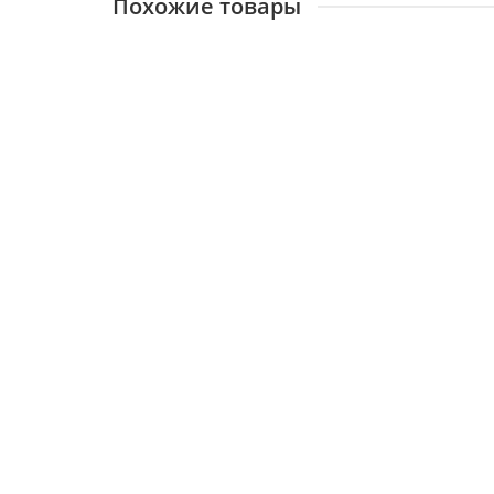
Похожие товары
VAILLANT, Газовый блок Atmo/Turbo TEC до 28 
12727
9000 ₽
В корзину
VAILLANT, Клапан предохранительный
12728