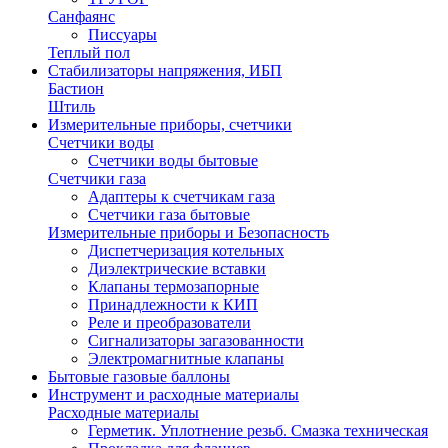
Санфаянс
Писсуары
Теплый пол
Стабилизаторы напряжения, ИБП
Бастион
Штиль
Измерительные приборы, счетчики
Счетчики воды
Счетчики воды бытовые
Счетчики газа
Адаптеры к счетчикам газа
Счетчики газа бытовые
Измерительные приборы и Безопасность
Диспетчеризация котельных
Диэлектрические вставки
Клапаны термозапорные
Принадлежности к КИП
Реле и преобразователи
Сигнализаторы загазованности
Электромагнитные клапаны
Бытовые газовые баллоны
Инструмент и расходные материалы
Расходные материалы
Герметик. Уплотнение резьб. Смазка техническая