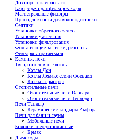
Дозаторы полифосфатов
Картриджи для фильтров воды
Магистральные фильтры
Принадлежности для водоподготовки
Септики
Установки обратного осмоса
Установки умягчения
Установки фильтрования
Фильтрующие загрузки, реагенты
Фильтры с промывкой
Камины, печи
Твердотопливные котлы
Котлы Дон
Котлы Лемакс серии Форвард
Котлы Термофор
Отопительные печи
Отопительные печи Варвара
Отопительные печи Теплодар
Печи Тандыр
Керамические тандыры Амфора
Печи для бани и сауны
Мобильные печи
Колонки твёрдотопливные
Ермак
Дымоходы