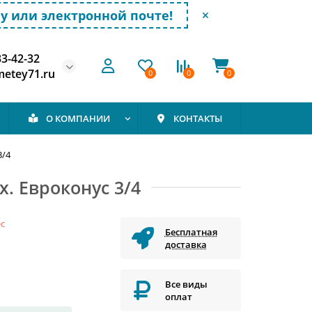
у или электронной почте!
33-42-32
etey71.ru
0
0
0
О КОМПАНИИ
КОНТАКТЫ
3/4
х. Евроконус 3/4
ec
Бесплатная
доставка
Все виды
оплат