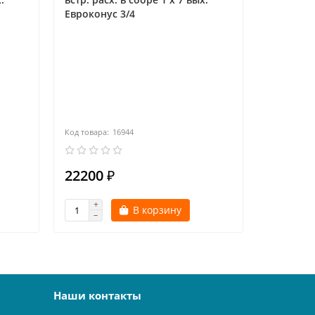
Eвроконус 3/4
VALTEC, 
встр. рас
Eврокону
16944
22200 ₽
14900 
В корзину
Наши контакты