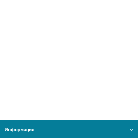
10350 ₽
В корзину
Водонагреватель Electrolux EWH 100 Citadel
26623
20700 ₽
В корзину
Информация