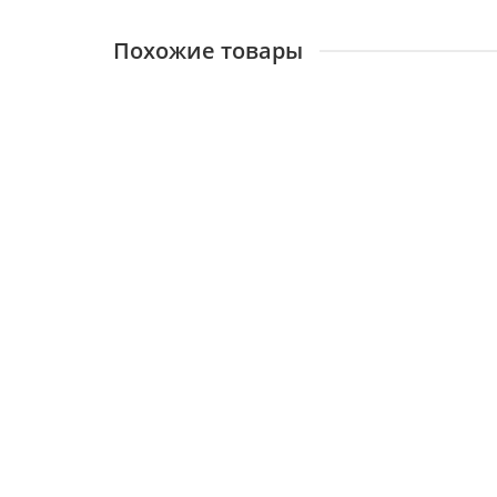
Похожие товары
Водонагреватель Electrolux EWH 30 Royal Flash S
26611
15500 ₽
В корзину
Водонагреватель Electrolux EWH 80 Royal Flash S