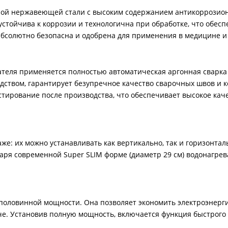
ной нержавеющей стали с высоким содержанием антикоррозион
 устойчива к коррозии и технологична при обработке, что обес
бсолютно безопасна и одобрена для применения в медицине и
теля применяется полностью автоматическая аргонная сварка 
дством, гарантирует безупречное качество сварочных швов и к
тирование после производства, что обеспечивает высокое кач
е: их можно устанавливать как вертикально, так и горизонтал
ря современной Super SLIM форме (диаметр 29 см) водонагрев
оловинной мощности. Она позволяет экономить электроэнерг
е. Установив полную мощность, включается функция быстрого 