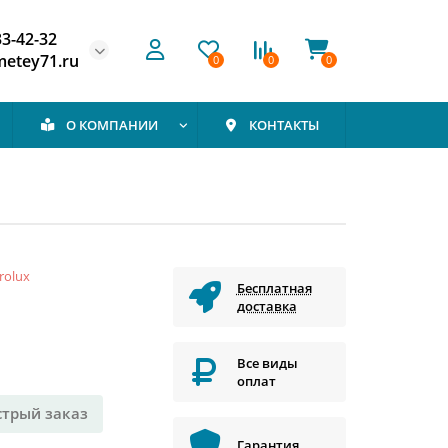
33-42-32
etey71.ru
0
0
0
О КОМПАНИИ
КОНТАКТЫ
trolux
Бесплатная
доставка
Все виды
оплат
стрый заказ
Гарантия