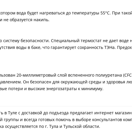
котором вода будет нагреваться до температуры 55°С. При так
 не образуется накипь.
ю систему безопасности. Специальный термостат не дает воде н
утствия воды в баке, что гарантирует сохранность ТЭНа. Пред
зован 20-миллиметровый слой вспененного полиуретана (CFC-F
 давлением. Он безопасен для окружающей среды и здоровья л
ые потери и высокие энергозатраты к минимуму.
пить в Туле с доставкой до подъезда предлагает интернет магаз
й группы и всегда готовых помочь в выборе консультантов ком
а осуществляется по г. Тула и Тульской области.