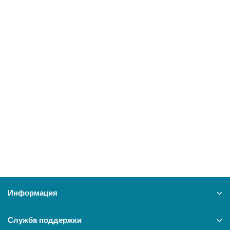
В корзину
Вытяжка выдвиж.блок ЭЛИКОР 60 двухмотор. (белый)
17148
4400 ₽
В корзину
Информация
Служба поддержки