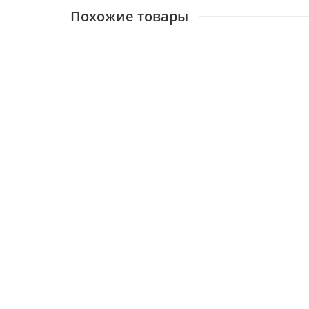
Похожие товары
WILO, Торцевое уплотнение Wilo-LGPC-, PH-, PU
17186
0 ₽
В корзину
WILO, Уплотнение Эж-Дифф. WJ 202/203