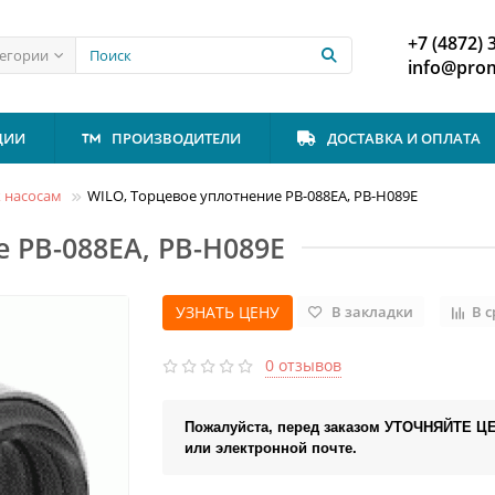
+7 (4872) 
тегории
info@prom
ЦИИ
ПРОИЗВОДИТЕЛИ
ДОСТАВКА И ОПЛАТА
к насосам
WILO, Торцевое уплотнение PB-088EA, PB-H089E
 PB-088EA, PB-H089E
УЗНАТЬ ЦЕНУ
В закладки
В 
0 отзывов
Пожалуйста, перед заказом УТОЧНЯЙТЕ Ц
или электронной почте.