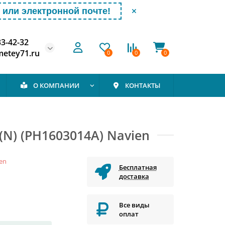
или электронной почте!
33-42-32
etey71.ru
0
0
0
О КОМПАНИИ
КОНТАКТЫ
N) (PH1603014A) Navien
en
Бесплатная
доставка
Все виды
оплат