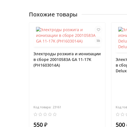
Похожие товары
Электроды розжига и ионизации
в сборе 20010583A GA 11-17K
Элек
(PH1603014A)
в сбо
Delux
23161
550 ₽
500 