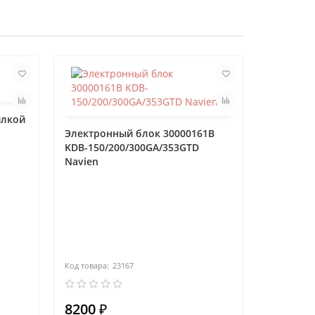
илкой
Электронный блок 30000161B
KDB-150/200/300GA/353GTD
Navien
PROTHERM
V19)
23167
8200 ₽
7000 ₽