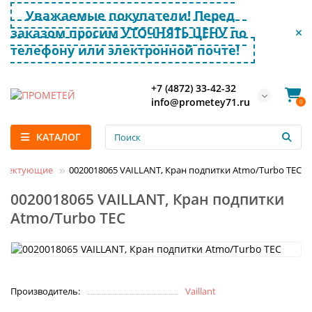
Уважаемые покупатели! Перед
заказом просим УТОЧНЯТЬ ЦЕНУ по
телефону или электронной почте!
+7 (4872) 33-42-32
info@prometey71.ru
0
КАТАЛОГ
мплектующие
0020018065 VAILLANT, Кран подпитки Atmo/Turbo TEC
0020018065 VAILLANT, Кран подпитки
Atmo/Turbo TEC
Производитель:
Vaillant