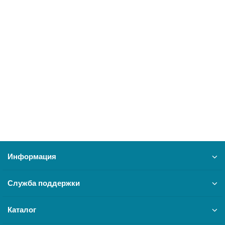
BAXI, Левая панель в сборе Slim 1 620 IN
14190
4100 ₽
В корзину
Информация
Служба поддержки
Каталог