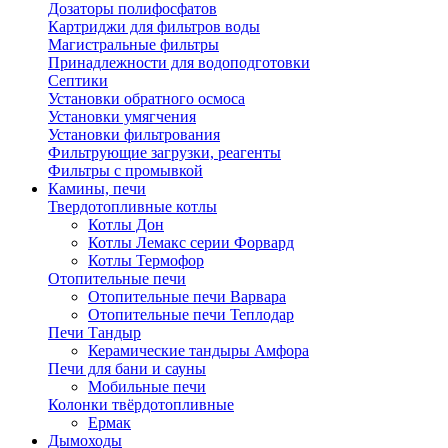
Дозаторы полифосфатов
Картриджи для фильтров воды
Магистральные фильтры
Принадлежности для водоподготовки
Септики
Установки обратного осмоса
Установки умягчения
Установки фильтрования
Фильтрующие загрузки, реагенты
Фильтры с промывкой
Камины, печи
Твердотопливные котлы
Котлы Дон
Котлы Лемакс серии Форвард
Котлы Термофор
Отопительные печи
Отопительные печи Варвара
Отопительные печи Теплодар
Печи Тандыр
Керамические тандыры Амфора
Печи для бани и сауны
Мобильные печи
Колонки твёрдотопливные
Ермак
Дымоходы