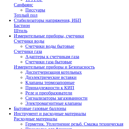
Санфаянс
Писсуары
Теплый пол
Стабилизаторы напряжения, ИБП
Бастион
Штиль
Измерительные приборы, счетчики
Счетчики воды
Счетчики воды бытовые
Счетчики газа
Адаптеры к счетчикам газа
Счетчики газа бытовые
Измерительные приборы и Безопасность
Диспетчеризация котельных
Диэлектрические вставки
Клапаны термозапорные
Принадлежности к КИП
Реле и преобразователи
Сигнализаторы загазованности
Электромагнитные клапаны
Бытовые газовые баллоны
Инструмент и расходные материалы
Расходные материалы
Герметик. Уплотнение резьб. Смазка техническая