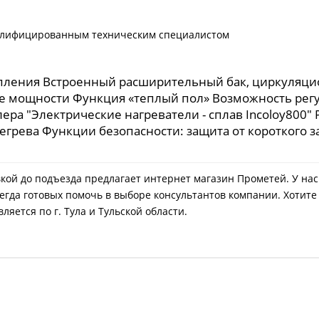
валифицированным техническим специалистом
опления Встроенный расширительный бак, циркуляци
е мощности Функция «теплый пол» Возможность рег
а "Электрические нагреватели - сплав Incoloy800" 
егрева Функции безопасности: защита от короткого з
авкой до подъезда предлагает интернет магазин Прометей. У на
егда готовых помочь в выборе консультантов компании. Хотите
яется по г. Тула и Тульской области.