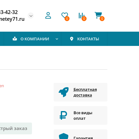
33-42-32
etey71.ru
0
0
0
О КОМПАНИИ
КОНТАКТЫ
en
Бесплатная
доставка
Все виды
оплат
стрый заказ
Гарантия