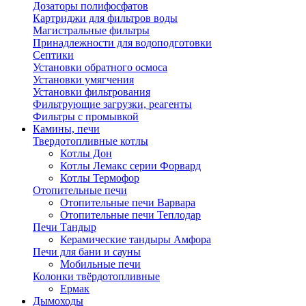
Дозаторы полифосфатов
Картриджи для фильтров воды
Магистральные фильтры
Принадлежности для водоподготовки
Септики
Установки обратного осмоса
Установки умягчения
Установки фильтрования
Фильтрующие загрузки, реагенты
Фильтры с промывкой
Камины, печи
Твердотопливные котлы
Котлы Дон
Котлы Лемакс серии Форвард
Котлы Термофор
Отопительные печи
Отопительные печи Варвара
Отопительные печи Теплодар
Печи Тандыр
Керамические тандыры Амфора
Печи для бани и сауны
Мобильные печи
Колонки твёрдотопливные
Ермак
Дымоходы