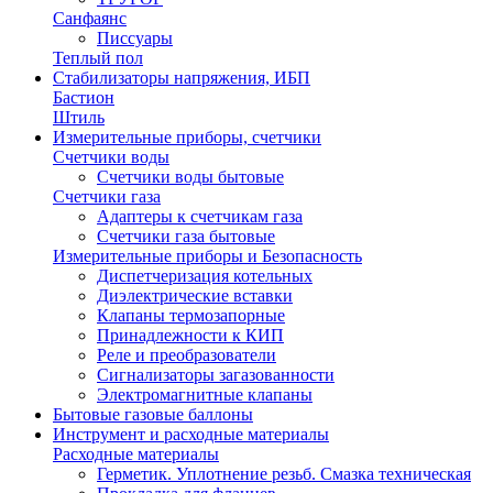
Санфаянс
Писсуары
Теплый пол
Стабилизаторы напряжения, ИБП
Бастион
Штиль
Измерительные приборы, счетчики
Счетчики воды
Счетчики воды бытовые
Счетчики газа
Адаптеры к счетчикам газа
Счетчики газа бытовые
Измерительные приборы и Безопасность
Диспетчеризация котельных
Диэлектрические вставки
Клапаны термозапорные
Принадлежности к КИП
Реле и преобразователи
Сигнализаторы загазованности
Электромагнитные клапаны
Бытовые газовые баллоны
Инструмент и расходные материалы
Расходные материалы
Герметик. Уплотнение резьб. Смазка техническая