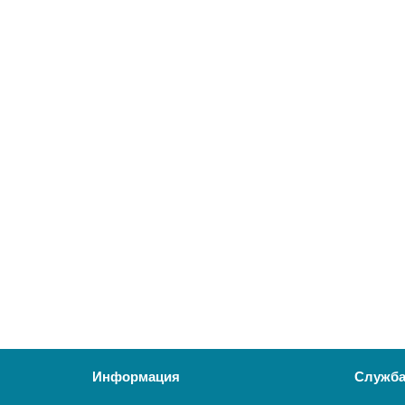
10900 ₽
В корзину
ПГЭ 120
15099
10900 ₽
В корзину
Информация
Служба