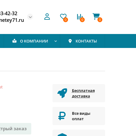
33-42-32
etey71.ru
0
0
0
О КОМПАНИИ
КОНТАКТЫ
st
Бесплатная
доставка
Все виды
оплат
стрый заказ