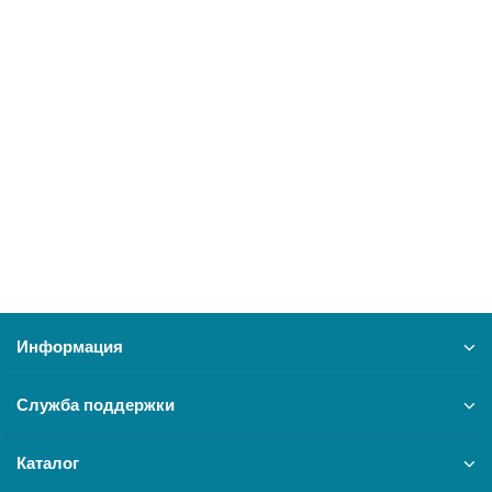
Коллектор с форсунками на сжиженный газ 30014727
кор. тип Deluxe 10-24K (turbo) Navien
23001
2900 ₽
В корзину
Информация
Служба поддержки
Каталог