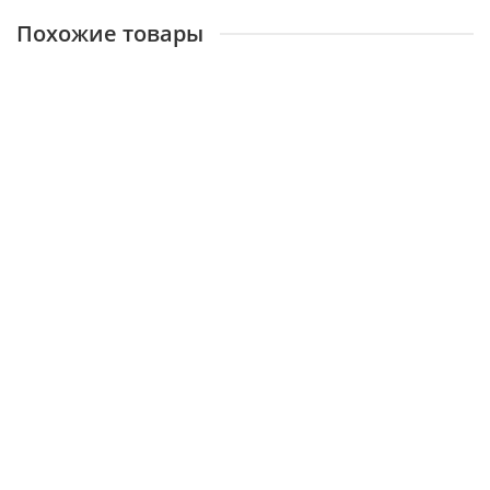
Похожие товары
Кожух (коллектор) отводящих газов 30003863А
(BH2532001B ) Ace 13-24K
22992
700 ₽
В корзину