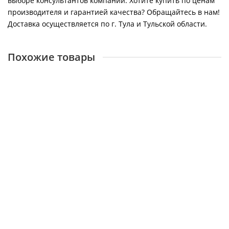
выборе консультантов компании. Хотите купить по ценам
производителя и гарантией качества? Обращайтесь в нам!
Доставка осуществляется по г. Тула и Тульской области.
Похожие товары
Конвектор электрический Ballu Enzo BEC/EZER-1500
27295
6650 ₽
В корзину