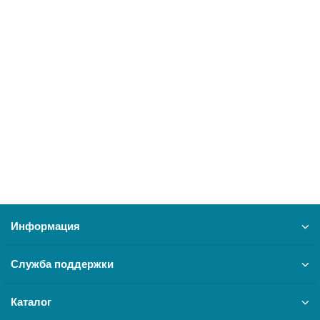
Комплект Ballu Transformer с блоком управления
BEC/EVU-2500-E (электронный)
27291
11650 ₽
В корзину
Информация
Служба поддержки
Каталог