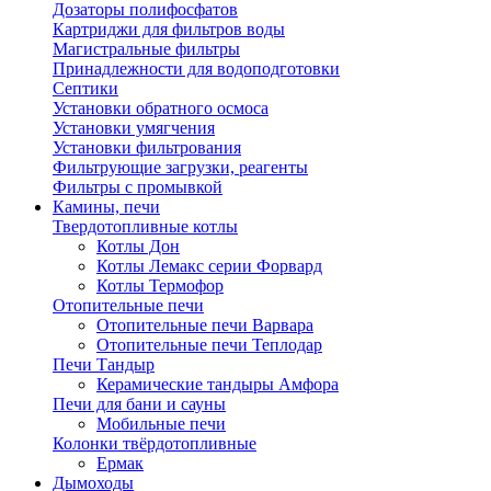
Дозаторы полифосфатов
Картриджи для фильтров воды
Магистральные фильтры
Принадлежности для водоподготовки
Септики
Установки обратного осмоса
Установки умягчения
Установки фильтрования
Фильтрующие загрузки, реагенты
Фильтры с промывкой
Камины, печи
Твердотопливные котлы
Котлы Дон
Котлы Лемакс серии Форвард
Котлы Термофор
Отопительные печи
Отопительные печи Варвара
Отопительные печи Теплодар
Печи Тандыр
Керамические тандыры Амфора
Печи для бани и сауны
Мобильные печи
Колонки твёрдотопливные
Ермак
Дымоходы