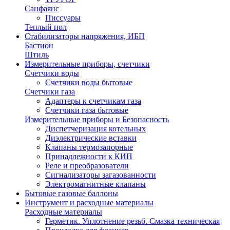
Санфаянс
Писсуары
Теплый пол
Стабилизаторы напряжения, ИБП
Бастион
Штиль
Измерительные приборы, счетчики
Счетчики воды
Счетчики воды бытовые
Счетчики газа
Адаптеры к счетчикам газа
Счетчики газа бытовые
Измерительные приборы и Безопасность
Диспетчеризация котельных
Диэлектрические вставки
Клапаны термозапорные
Принадлежности к КИП
Реле и преобразователи
Сигнализаторы загазованности
Электромагнитные клапаны
Бытовые газовые баллоны
Инструмент и расходные материалы
Расходные материалы
Герметик. Уплотнение резьб. Смазка техническая