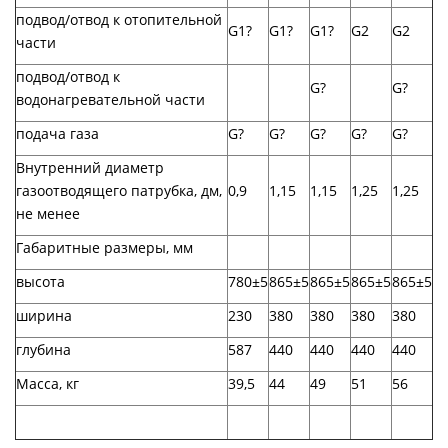
подвод/отвод к отопительной
G1?
G1?
G1?
G2
G2
части
подвод/отвод к
G?
G?
водонагревательной части
подача газа
G?
G?
G?
G?
G?
Внутренний диаметр
газоотводящего патрубка, дм,
0,9
1,15
1,15
1,25
1,25
не менее
Габаритные размеры, мм
высота
780±5
865±5
865±5
865±5
865±5
ширина
230
380
380
380
380
глубина
587
440
440
440
440
Масса, кг
39,5
44
49
51
56