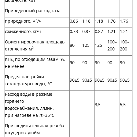
мощность, кВт
Приведенный расход газа
3
природного, м
/ч
0,86
1,18
1,18
1,76
1,76
сжиженного, кг/ч
0,73
0,87
0,87
1,21
1,21
Ориентировочная площадь
100–
100–
80
125
125
2
отопления м
200
200
КПД по отходящим газам, %,
90
90
90
90
90
не менее
Предел настройки
90±5
90±5
90±5
90±5
90±5
температуры воды, °C
Расход воды в режиме
горячего
3,5
5,5
водоснабжения, л/мин.
при нагреве на ?t=35°C
Присоединительная резьба
штуцеров, дюйм