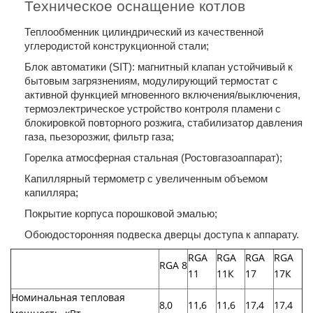
Техническое оснащение котлов
Теплообменник цилиндрический из качественной
углеродистой конструкционной стали;
Блок автоматики (SIT): магнитный клапан устойчивый к
бытовым загрязнениям, модулирующий термостат с
активной функцией мгновенного включения/выключения,
термоэлектрическое устройство контроля пламени с
блокировкой повторного розжига, стабилизатор давления
газа, пьезорозжиг, фильтр газа;
Горелка атмосферная стальная (Ростовгазоаппарат);
Капиллярный термометр с увеличенным объемом
капилляра;
Покрытие корпуса порошковой эмалью;
Обоюдосторонняя подвеска дверцы доступа к аппарату.
RGA
RGA
RGA
RGA
RGA 8
11
11К
17
17К
Номинальная тепловая
8,0
11,6
11,6
17,4
17,4