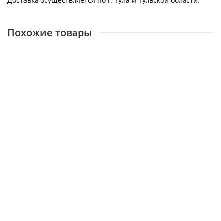
Доставка осуществляется по г. Тула и Тульской области.
Похожие товары
УТДК Наконечник дымоотвода для раздельной системы
80/80
27457
400 ₽
В корзину