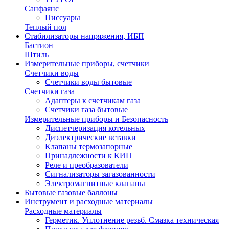
Санфаянс
Писсуары
Теплый пол
Стабилизаторы напряжения, ИБП
Бастион
Штиль
Измерительные приборы, счетчики
Счетчики воды
Счетчики воды бытовые
Счетчики газа
Адаптеры к счетчикам газа
Счетчики газа бытовые
Измерительные приборы и Безопасность
Диспетчеризация котельных
Диэлектрические вставки
Клапаны термозапорные
Принадлежности к КИП
Реле и преобразователи
Сигнализаторы загазованности
Электромагнитные клапаны
Бытовые газовые баллоны
Инструмент и расходные материалы
Расходные материалы
Герметик. Уплотнение резьб. Смазка техническая