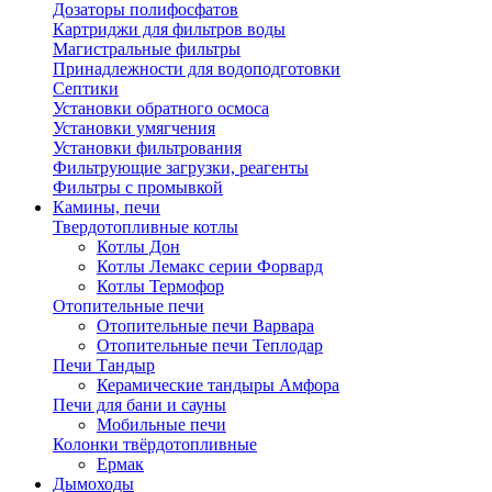
Дозаторы полифосфатов
Картриджи для фильтров воды
Магистральные фильтры
Принадлежности для водоподготовки
Септики
Установки обратного осмоса
Установки умягчения
Установки фильтрования
Фильтрующие загрузки, реагенты
Фильтры с промывкой
Камины, печи
Твердотопливные котлы
Котлы Дон
Котлы Лемакс серии Форвард
Котлы Термофор
Отопительные печи
Отопительные печи Варвара
Отопительные печи Теплодар
Печи Тандыр
Керамические тандыры Амфора
Печи для бани и сауны
Мобильные печи
Колонки твёрдотопливные
Ермак
Дымоходы