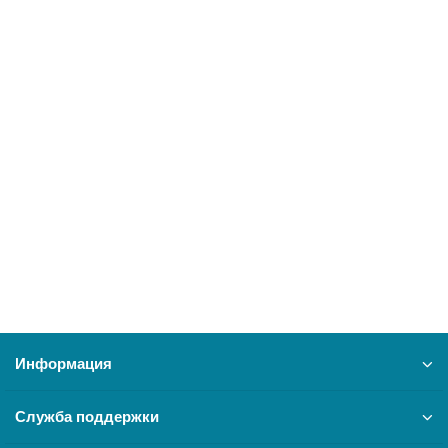
Водонагреватель Ballu BWH/S 100 Proof
26376
7900 ₽
В корзину
Информация
Служба поддержки