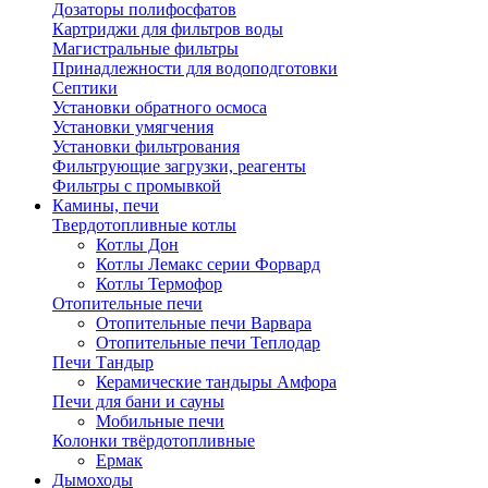
Дозаторы полифосфатов
Картриджи для фильтров воды
Магистральные фильтры
Принадлежности для водоподготовки
Септики
Установки обратного осмоса
Установки умягчения
Установки фильтрования
Фильтрующие загрузки, реагенты
Фильтры с промывкой
Камины, печи
Твердотопливные котлы
Котлы Дон
Котлы Лемакс серии Форвард
Котлы Термофор
Отопительные печи
Отопительные печи Варвара
Отопительные печи Теплодар
Печи Тандыр
Керамические тандыры Амфора
Печи для бани и сауны
Мобильные печи
Колонки твёрдотопливные
Ермак
Дымоходы