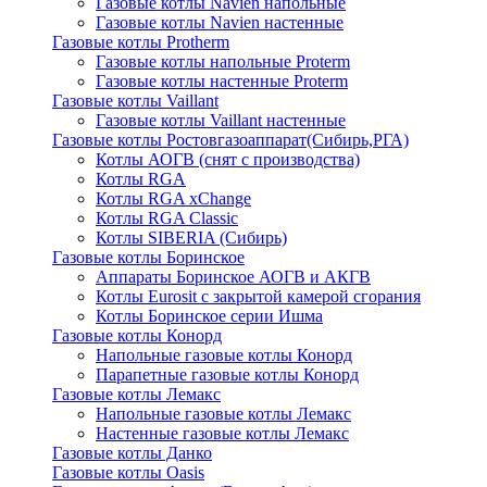
Газовые котлы Navien напольные
Газовые котлы Navien настенные
Газовые котлы Protherm
Газовые котлы напольные Proterm
Газовые котлы настенные Proterm
Газовые котлы Vaillant
Газовые котлы Vaillant настенные
Газовые котлы Ростовгазоаппарат(Сибирь,РГА)
Котлы АОГВ (снят с производства)
Котлы RGA
Котлы RGA xChange
Котлы RGA Classic
Котлы SIBERIA (Сибирь)
Газовые котлы Боринское
Аппараты Боринское АОГВ и АКГВ
Котлы Eurosit с закрытой камерой сгорания
Котлы Боринское серии Ишма
Газовые котлы Конорд
Напольные газовые котлы Конорд
Парапетные газовые котлы Конорд
Газовые котлы Лемакс
Напольные газовые котлы Лемакс
Настенные газовые котлы Лемакс
Газовые котлы Данко
Газовые котлы Oasis