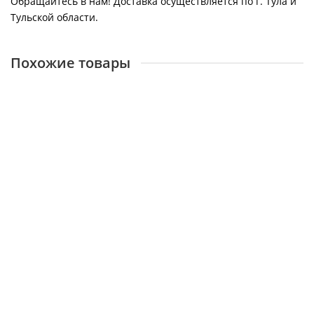
Обращайтесь в нам! Доставка осуществляется по г. Тула и
Тульской области.
Похожие товары
WILO, Комплект уплотнений для WJ (HWJ) 202, 203, 204
17181
0 ₽
В корзину