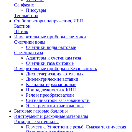
Санфаянс
Писсуары
Теплый пол
Стабилизаторы напряжения, ИБП
Бастион
Штиль
Измерительные приборы, счетчики
Счетчики воды
Счетчики воды бытовые
Счетчики газа
Адаптеры к счетчикам газа
Счетчики газа бытовые
Измерительные приборы и Безопасность
Диспетчеризация котельных
Диэлектрические вставки
Клапаны термозапорные
Принадлежности к КИП
Реле и преобразователи
Сигнализаторы загазованности
Электромагнитные клапаны
Бытовые газовые баллоны
Инструмент и расходные материалы
Расходные материалы
Герметик. Уплотнение резьб. Смазка техническая