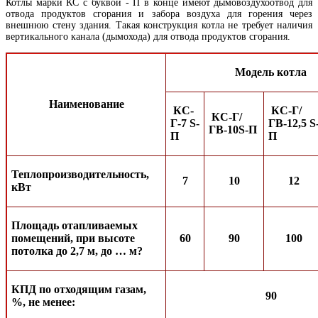
Котлы марки КС с буквой - П в конце имеют дымовоздухоотвод для
отвода продуктов сгорания и забора воздуха для горения через
внешнюю стену здания. Такая конструкция котла не требует наличия
вертикального канала (дымохода) для отвода продуктов сгорания.
Модель котла
Наименование
КС-
КС-Г/
КС-Г/
Г-7
S
-
ГВ-12,5
S
ГВ-10
S
-П
П
П
Теплопроизводительность,
7
10
12
кВт
Площадь отапливаемых
помещений, при высоте
60
90
100
потолка до
2,7 м
, до … м?
КПД по отходящим газам,
90
%, не менее: