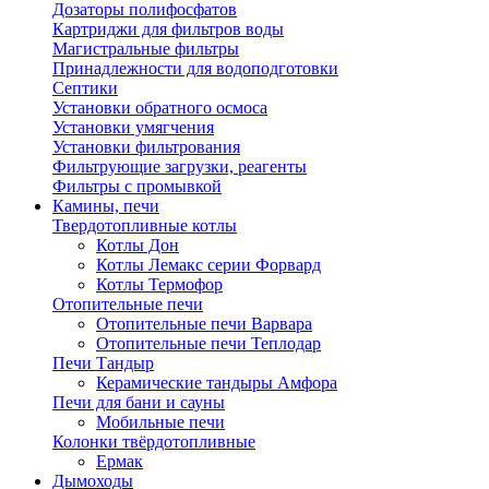
Дозаторы полифосфатов
Картриджи для фильтров воды
Магистральные фильтры
Принадлежности для водоподготовки
Септики
Установки обратного осмоса
Установки умягчения
Установки фильтрования
Фильтрующие загрузки, реагенты
Фильтры с промывкой
Камины, печи
Твердотопливные котлы
Котлы Дон
Котлы Лемакс серии Форвард
Котлы Термофор
Отопительные печи
Отопительные печи Варвара
Отопительные печи Теплодар
Печи Тандыр
Керамические тандыры Амфора
Печи для бани и сауны
Мобильные печи
Колонки твёрдотопливные
Ермак
Дымоходы