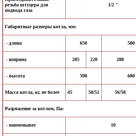
резьба штуцера для
1/2 "
подвода газа
Габаритные размеры котла, мм:
- длина
650
580
- ширина
205
220
280
- высота
590
680
Масса котла, кг, не более
45
50/52
56/58
Разряжение за котлом, Па:
- наименьшее
10